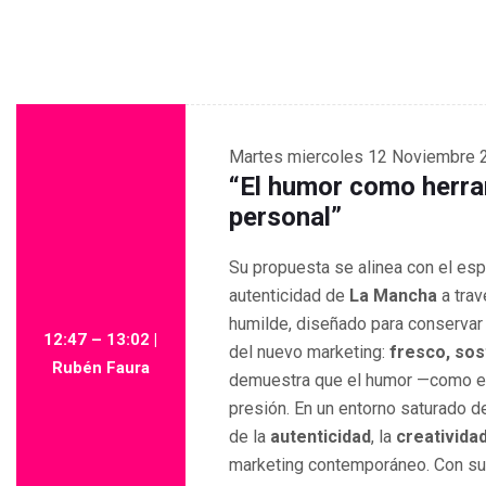
Martes
miercoles 12 Noviembre 
“El humor como herra
personal”
Su propuesta se alinea con el espí
autenticidad de
La Mancha
a trav
humilde, diseñado para conservar
12:47 – 13:02 |
del nuevo marketing:
fresco, sos
Rubén Faura
demuestra que el humor —como el
presión. En un entorno saturado d
de la
autenticidad
, la
creativida
marketing contemporáneo. Con su 