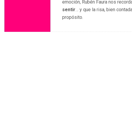
emoción, Rubén Faura nos record
sentir
… y que la risa, bien contad
propósito.