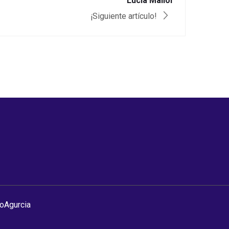
Lucía Mallol
¡Siguiente artículo!
roAgurcia