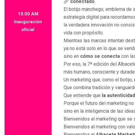
conectado
.
El botijo manchego, emblema de sa
10.00 AM
estrategia digital para recordarno
Inauguración
la verdadera innovación no consist
oficial
vida con propósito.
Mientras las marcas intentan dest
ya no está solo en lo que se vend
sino en
cómo se conecta
con la
Por eso, la 7ª edición del Albacet
más humano, consciente y durade
Un marketing que, como el botijo,
Que combina tradición y vanguardi
Que entiende que
la autenticida
Porque el futuro del marketing no 
sino en la inteligencia de las ide
Bienvenidos al marketing que se s
Bienvenidos al marketing con valo
Bienvenidos al
Albacete Market