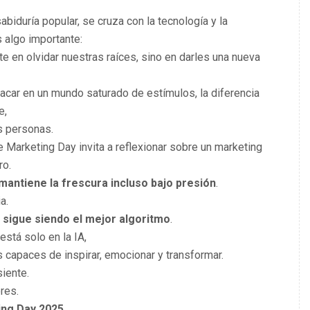
biduría popular, se cruza con la tecnología y la
s algo importante:
e en olvidar nuestras raíces, sino en darles una nueva
acar en un mundo saturado de estímulos, la diferencia
e,
s personas.
e Marketing Day invita a reflexionar sobre un marketing
ro.
mantiene la frescura incluso bajo presión
.
a.
d sigue siendo el mejor algoritmo
.
está solo en la IA,
as capaces de inspirar, emocionar y transformar.
iente.
res.
ing Day 2025
.