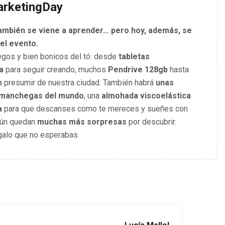
rketingDay
también se viene a aprender… pero hoy, además, se
 el evento.
gos y bien bonicos del tó: desde
tabletas
a
para seguir creando, muchos
Pendrive 128gb
hasta
 presumir de nuestra ciudad. También habrá
unas
s manchegas del mundo
, una
almohada viscoelástica
a
para que descanses como te mereces y sueñes con
aún quedan
muchas más sorpresas
por descubrir.
galo que no esperabas.